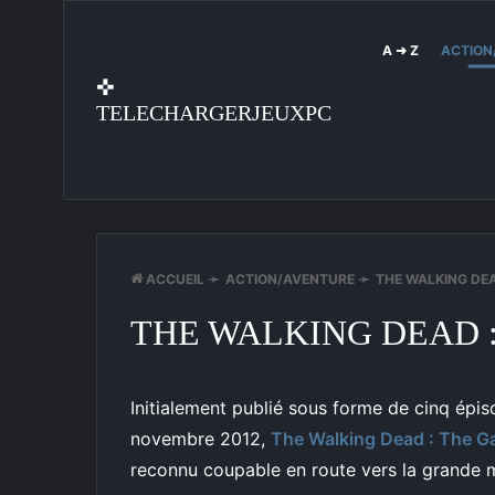
A ➜ Z
ACTION
✜
TELECHARGERJEUXPC
ACCUEIL
➛
ACTION/AVENTURE
➛
THE WALKING DEA
THE WALKING DEAD 
Initialement publié sous forme de cinq épi
novembre 2012,
The Walking Dead : The 
reconnu coupable en route vers la grande 