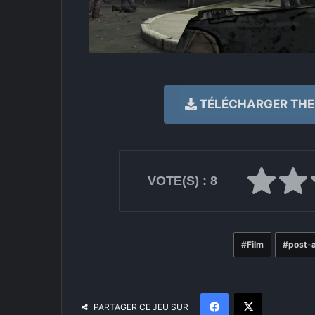
TÉLÉCHARGER THE 
VOTE(S) :
8
Film
post-
Facebook
X
PARTAGER CE JEU SUR