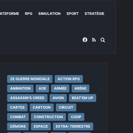
ATEFORME
RPG
SIMULATION
SPORT
STRATÉGIE
Facebook
RSS
Rechercher
2E GUERRE MONDIALE
ACTION RPG
ANIMATION
AOE
ARMÉE
ARÈNE
ASSASSIN'S CREED
AVION
BEAT'EM UP
CARTES
CARTOON
CIRCUIT
COMBAT
CONSTRUCTION
COOP
DÉMONS
ESPACE
EXTRA-TERRESTRE