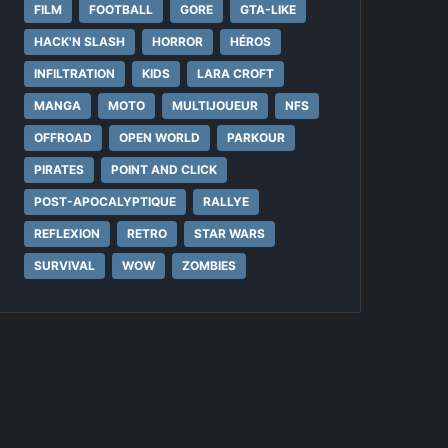
FILM
FOOTBALL
GORE
GTA-LIKE
HACK'N SLASH
HORROR
HÉROS
INFILTRATION
KIDS
LARA CROFT
MANGA
MOTO
MULTIJOUEUR
NFS
OFFROAD
OPEN WORLD
PARKOUR
PIRATES
POINT AND CLICK
POST-APOCALYPTIQUE
RALLYE
REFLEXION
RETRO
STAR WARS
SURVIVAL
WOW
ZOMBIES