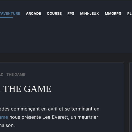
/AVENTURE
ARCADE
COURSE
FPS
MINI-JEUX
MMORPG
PL
D : THE GAME
: THE GAME
sodes commençant en avril et se terminant en
Game
nous présente Lee Everett, un meurtrier
maison.