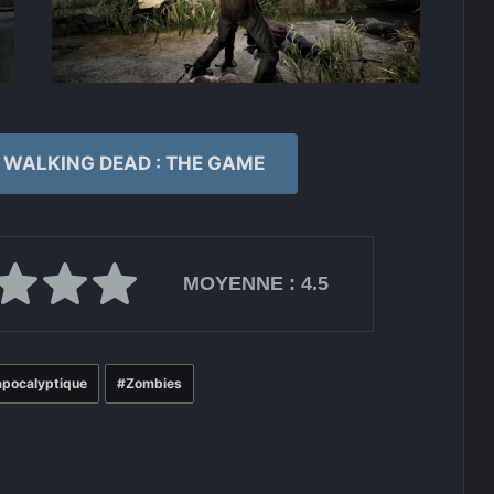
WALKING DEAD : THE GAME
MOYENNE :
4.5
apocalyptique
Zombies