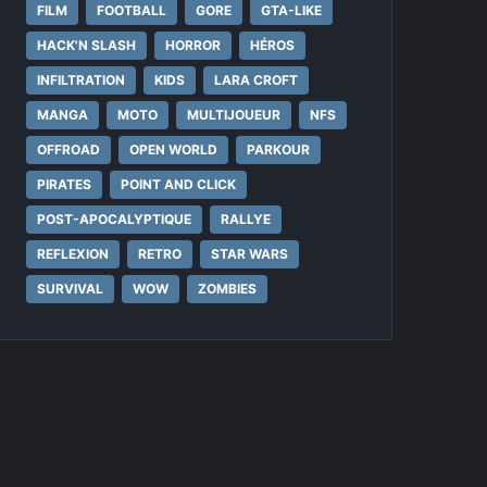
FILM
FOOTBALL
GORE
GTA-LIKE
HACK'N SLASH
HORROR
HÉROS
INFILTRATION
KIDS
LARA CROFT
MANGA
MOTO
MULTIJOUEUR
NFS
OFFROAD
OPEN WORLD
PARKOUR
PIRATES
POINT AND CLICK
POST-APOCALYPTIQUE
RALLYE
REFLEXION
RETRO
STAR WARS
SURVIVAL
WOW
ZOMBIES