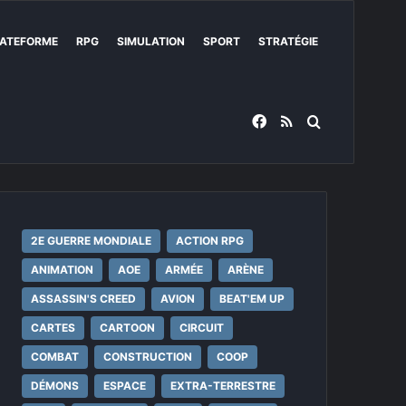
ATEFORME
RPG
SIMULATION
SPORT
STRATÉGIE
Facebook
RSS
Rechercher
2E GUERRE MONDIALE
ACTION RPG
ANIMATION
AOE
ARMÉE
ARÈNE
ASSASSIN'S CREED
AVION
BEAT'EM UP
CARTES
CARTOON
CIRCUIT
COMBAT
CONSTRUCTION
COOP
DÉMONS
ESPACE
EXTRA-TERRESTRE