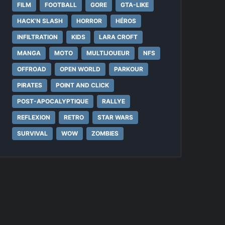
FILM
FOOTBALL
GORE
GTA-LIKE
HACK'N SLASH
HORROR
HÉROS
INFILTRATION
KIDS
LARA CROFT
MANGA
MOTO
MULTIJOUEUR
NFS
OFFROAD
OPEN WORLD
PARKOUR
PIRATES
POINT AND CLICK
POST-APOCALYPTIQUE
RALLYE
REFLEXION
RETRO
STAR WARS
SURVIVAL
WOW
ZOMBIES