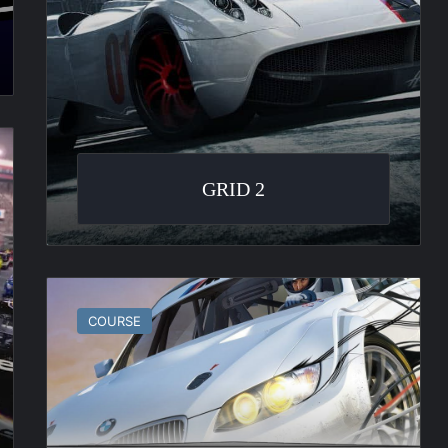
GRID 2
Need
For
COURSE
Speed
Shift