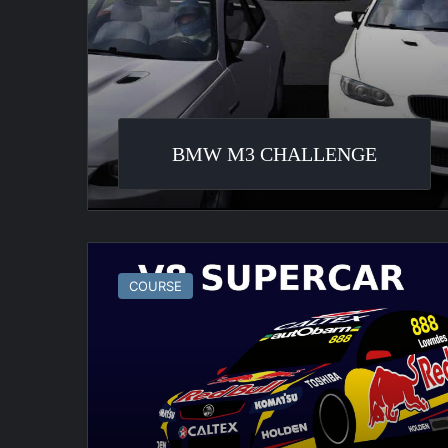
BMW M3 CHALLENGE
V8
Supercars
COURSE
3