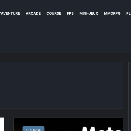
/AVENTURE
ARCADE
COURSE
FPS
MINI-JEUX
MMORPG
PL
MotoGP
22
COURSE