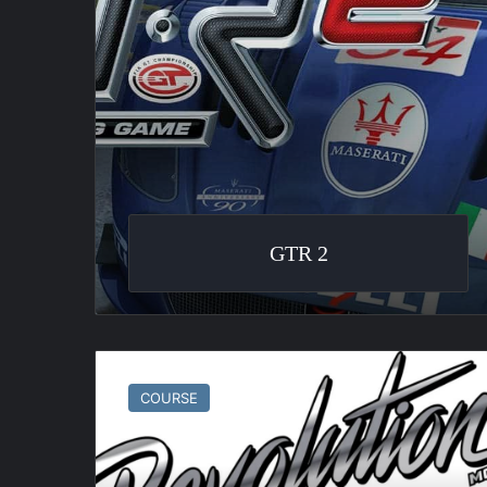
GTR 2
MotorSport
Revolution
COURSE