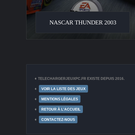
NASCAR THUNDER 2003
➧ TELECHARGERJEUXPC.FR EXISTE DEPUIS 2016.
➧
VOIR LA LISTE DES JEUX
➧
MENTIONS LÉGALES
➧
RETOUR À L'ACCUEIL
➧
CONTACTEZ-NOUS