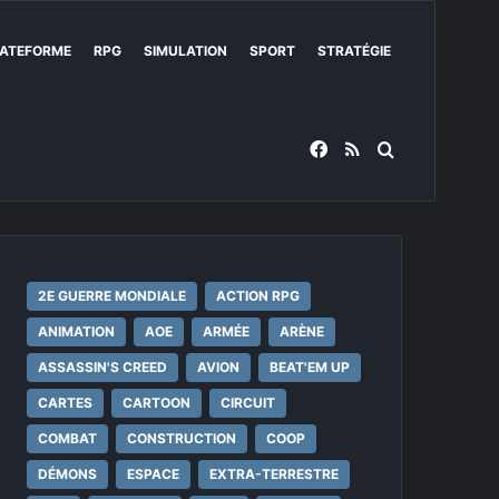
ATEFORME
RPG
SIMULATION
SPORT
STRATÉGIE
Facebook
RSS
Rechercher
2E GUERRE MONDIALE
ACTION RPG
ANIMATION
AOE
ARMÉE
ARÈNE
ASSASSIN'S CREED
AVION
BEAT'EM UP
CARTES
CARTOON
CIRCUIT
COMBAT
CONSTRUCTION
COOP
DÉMONS
ESPACE
EXTRA-TERRESTRE