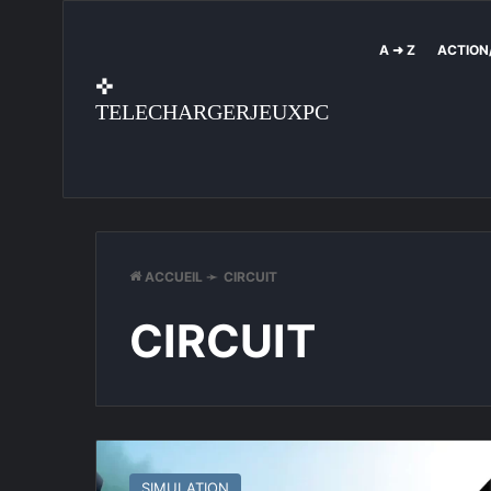
A ➜ Z
ACTION
✜
TELECHARGERJEUXPC
ACCUEIL
➛
CIRCUIT
CIRCUIT
Assetto
Corsa
SIMULATION