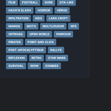
FILM
FOOTBALL
GORE
GTA-LIKE
HACK'N SLASH
HORROR
HÉROS
INFILTRATION
KIDS
LARA CROFT
MANGA
MOTO
MULTIJOUEUR
NFS
OFFROAD
OPEN WORLD
PARKOUR
PIRATES
POINT AND CLICK
POST-APOCALYPTIQUE
RALLYE
REFLEXION
RETRO
STAR WARS
SURVIVAL
WOW
ZOMBIES