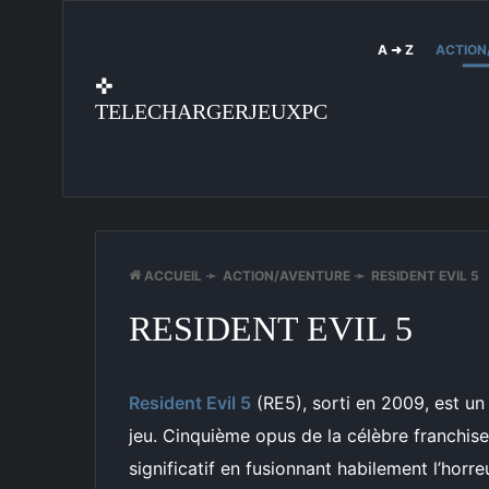
A ➜ Z
ACTION
✜
TELECHARGERJEUXPC
ACCUEIL
➛
ACTION/AVENTURE
➛
RESIDENT EVIL 5
RESIDENT EVIL 5
Resident Evil 5
(RE5), sorti en 2009, est un 
jeu. Cinquième opus de la célèbre franchis
significatif en fusionnant habilement l’horre