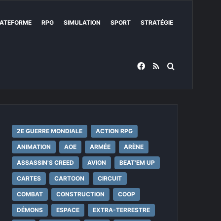
ATEFORME
RPG
SIMULATION
SPORT
STRATÉGIE
Facebook
RSS
Rechercher
2E GUERRE MONDIALE
ACTION RPG
ANIMATION
AOE
ARMÉE
ARÈNE
ASSASSIN'S CREED
AVION
BEAT'EM UP
CARTES
CARTOON
CIRCUIT
COMBAT
CONSTRUCTION
COOP
DÉMONS
ESPACE
EXTRA-TERRESTRE