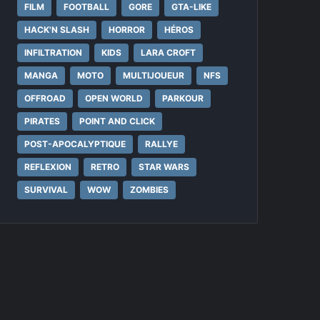
FILM
FOOTBALL
GORE
GTA-LIKE
HACK'N SLASH
HORROR
HÉROS
INFILTRATION
KIDS
LARA CROFT
MANGA
MOTO
MULTIJOUEUR
NFS
OFFROAD
OPEN WORLD
PARKOUR
PIRATES
POINT AND CLICK
POST-APOCALYPTIQUE
RALLYE
REFLEXION
RETRO
STAR WARS
SURVIVAL
WOW
ZOMBIES