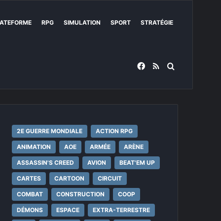
ATEFORME
RPG
SIMULATION
SPORT
STRATÉGIE
Facebook
RSS
Rechercher
2E GUERRE MONDIALE
ACTION RPG
ANIMATION
AOE
ARMÉE
ARÈNE
ASSASSIN'S CREED
AVION
BEAT'EM UP
CARTES
CARTOON
CIRCUIT
COMBAT
CONSTRUCTION
COOP
DÉMONS
ESPACE
EXTRA-TERRESTRE