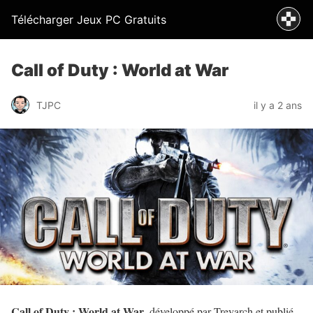
Télécharger Jeux PC Gratuits
Call of Duty : World at War
TJPC
il y a 2 ans
Call of Duty : World at War
, développé par Treyarch et publié