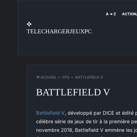
A ➜ Z
ACTION
✜
TELECHARGERJEUXPC
ACCUEIL
➛
FPS
➛
BATTLEFIELD V
BATTLEFIELD V
Battlefield V
, développé par DICE et édité p
célèbre série de jeux de tir à la première p
novembre 2018, Battlefield V emmène les j