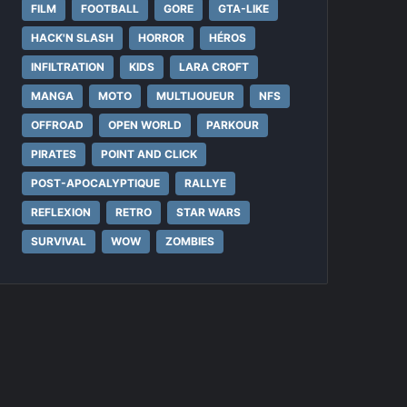
FILM
FOOTBALL
GORE
GTA-LIKE
HACK'N SLASH
HORROR
HÉROS
INFILTRATION
KIDS
LARA CROFT
MANGA
MOTO
MULTIJOUEUR
NFS
OFFROAD
OPEN WORLD
PARKOUR
PIRATES
POINT AND CLICK
POST-APOCALYPTIQUE
RALLYE
REFLEXION
RETRO
STAR WARS
SURVIVAL
WOW
ZOMBIES