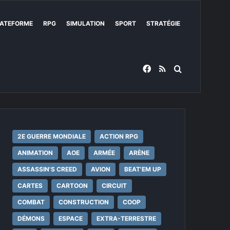
ATEFORME
RPG
SIMULATION
SPORT
STRATÉGIE
Facebook
RSS
Rechercher
2E GUERRE MONDIALE
ACTION RPG
ANIMATION
AOE
ARMÉE
ARÈNE
ASSASSIN'S CREED
AVION
BEAT'EM UP
CARTES
CARTOON
CIRCUIT
COMBAT
CONSTRUCTION
COOP
DÉMONS
ESPACE
EXTRA-TERRESTRE