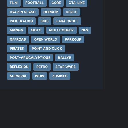
FILM
FOOTBALL
GORE
GTA-LIKE
HACK'N SLASH
HORROR
HÉROS
INFILTRATION
KIDS
LARA CROFT
MANGA
MOTO
MULTIJOUEUR
NFS
OFFROAD
OPEN WORLD
PARKOUR
PIRATES
POINT AND CLICK
POST-APOCALYPTIQUE
RALLYE
REFLEXION
RETRO
STAR WARS
SURVIVAL
WOW
ZOMBIES