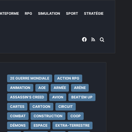
ATEFORME
RPG
SIMULATION
SPORT
STRATÉGIE
Facebook
RSS
Rechercher
2E GUERRE MONDIALE
ACTION RPG
ANIMATION
AOE
ARMÉE
ARÈNE
ASSASSIN'S CREED
AVION
BEAT'EM UP
CARTES
CARTOON
CIRCUIT
COMBAT
CONSTRUCTION
COOP
DÉMONS
ESPACE
EXTRA-TERRESTRE