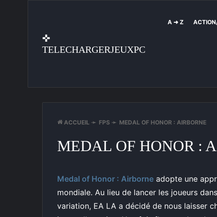
A ➜ Z
ACTION
✜
TELECHARGERJEUXPC
ACCUEIL
➛
FPS
➛
MEDAL OF HONOR : AIRBORNE
MEDAL OF HONOR : 
Medal of Honor : Airborne
adopte une appro
mondiale. Au lieu de lancer les joueurs dan
variation, EA LA a décidé de nous laisser 