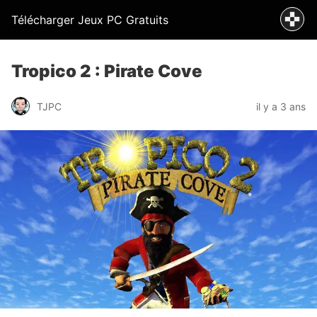
Télécharger Jeux PC Gratuits
Tropico 2 : Pirate Cove
TJPC
il y a 3 ans