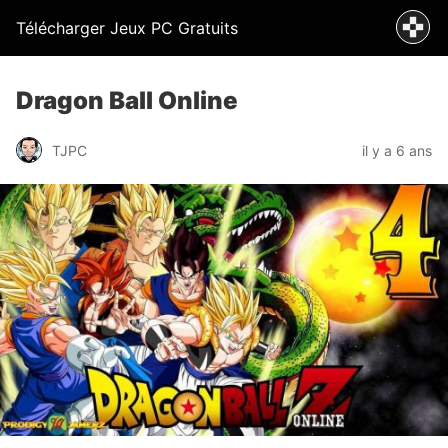
Télécharger Jeux PC Gratuits
Dragon Ball Online
TJPC
il y a 6 ans