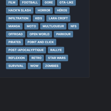
FILM
FOOTBALL
GORE
GTA-LIKE
HACK'N SLASH
HORROR
HÉROS
INFILTRATION
KIDS
LARA CROFT
MANGA
MOTO
MULTIJOUEUR
NFS
OFFROAD
OPEN WORLD
PARKOUR
PIRATES
POINT AND CLICK
POST-APOCALYPTIQUE
RALLYE
REFLEXION
RETRO
STAR WARS
SURVIVAL
WOW
ZOMBIES