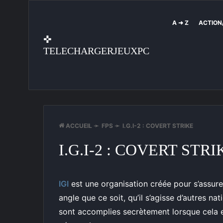
A ➜ Z
ACTION
✜
TELECHARGERJEUXPC
ACCUEIL
➛
FPS
➛
I.G.I-2 : COVERT STRIKE
I.G.I-2 : COVERT STRI
IGI
est une organisation créée pour s’assur
angle que ce soit, qu’il s’agisse d’autres n
sont accomplies secrètement lorsque cela es