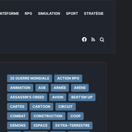
ATEFORME
RPG
SIMULATION
SPORT
STRATÉGIE
Facebook
RSS
Rechercher
2E GUERRE MONDIALE
ACTION RPG
ANIMATION
AOE
ARMÉE
ARÈNE
ASSASSIN'S CREED
AVION
BEAT'EM UP
CARTES
CARTOON
CIRCUIT
COMBAT
CONSTRUCTION
COOP
DÉMONS
ESPACE
EXTRA-TERRESTRE