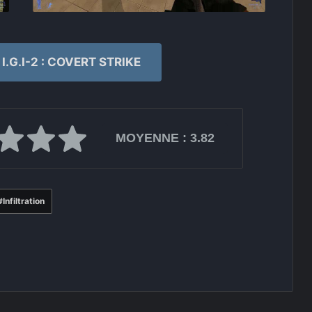
.G.I-2 : COVERT STRIKE
MOYENNE :
3.82
Infiltration