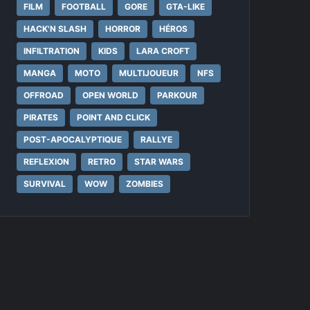
FILM
FOOTBALL
GORE
GTA-LIKE
HACK'N SLASH
HORROR
HÉROS
INFILTRATION
KIDS
LARA CROFT
MANGA
MOTO
MULTIJOUEUR
NFS
OFFROAD
OPEN WORLD
PARKOUR
PIRATES
POINT AND CLICK
POST-APOCALYPTIQUE
RALLYE
REFLEXION
RETRO
STAR WARS
SURVIVAL
WOW
ZOMBIES