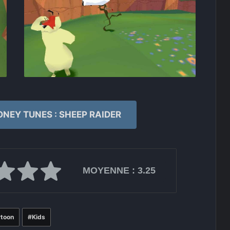
NEY TUNES : SHEEP RAIDER
MOYENNE :
3.25
rtoon
Kids