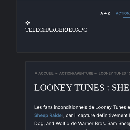
A ➜ Z
ACTION
✜
TELECHARGERJEUXPC
ACCUEIL
➛
ACTION/AVENTURE
➛
LOONEY TUNES : 
LOONEY TUNES : SHE
Les fans inconditionnels de Looney Tunes e
Sheep Raider
, car il capture définitivemen
Dog, and Wolf » de Warner Bros. Sam Sheepd