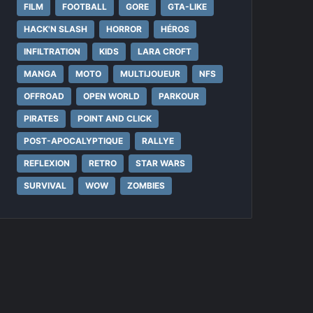
FILM
FOOTBALL
GORE
GTA-LIKE
HACK'N SLASH
HORROR
HÉROS
INFILTRATION
KIDS
LARA CROFT
MANGA
MOTO
MULTIJOUEUR
NFS
OFFROAD
OPEN WORLD
PARKOUR
PIRATES
POINT AND CLICK
POST-APOCALYPTIQUE
RALLYE
REFLEXION
RETRO
STAR WARS
SURVIVAL
WOW
ZOMBIES