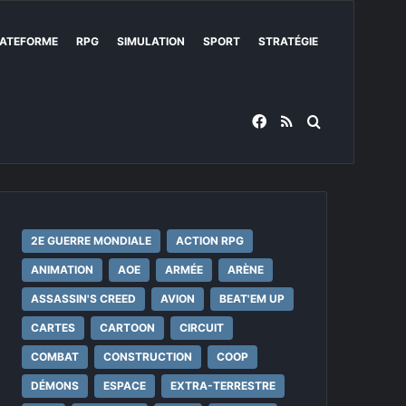
ATEFORME
RPG
SIMULATION
SPORT
STRATÉGIE
Facebook
RSS
Rechercher
2E GUERRE MONDIALE
ACTION RPG
ANIMATION
AOE
ARMÉE
ARÈNE
ASSASSIN'S CREED
AVION
BEAT'EM UP
CARTES
CARTOON
CIRCUIT
COMBAT
CONSTRUCTION
COOP
DÉMONS
ESPACE
EXTRA-TERRESTRE