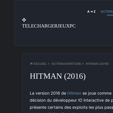
A ➜ Z
ACTION
✜
TELECHARGERJEUXPC
ACCUEIL
➛
ACTION/AVENTURE
➛
HITMAN (2016)
HITMAN (2016)
La version 2016 de
Hitman
se joue comme le
décision du développeur IO Interactive de pu
présente certains des exploits les plus pas