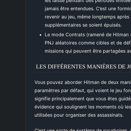
les laisse pendant des périodes limitées
jamais être entendues. C’est une formi
revenir au jeu, même longtemps après q
supplémentaires se soient épuisés.
Le mode Contrats (ramené de Hitman :
PNJ aléatoires comme cibles et de défi
missions qui peuvent être partagées av
LES DIFFÉRENTES MANIÈRES DE 
Vous pouvez aborder Hitman de deux manière
paramètres par défaut, qui voient le jeu fon
signifie principalement que vous êtes guidé
évidence qui soulignent les moments où les
utilisées pour organiser des assassinats.
C’est une sorte de système de pourboires, v