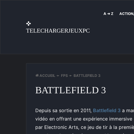
A ➜ Z
ACTION
✜
TELECHARGERJEUXPC
ACCUEIL
➛
FPS
➛
BATTLEFIELD 3
BATTLEFIELD 3
Depuis sa sortie en 2011,
Battlefield 3
a mar
vidéo en offrant une expérience immersive
par Electronic Arts, ce jeu de tir à la pre