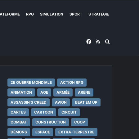
ATEFORME
RPG
SIMULATION
SPORT
STRATÉGIE
Facebook
RSS
Rechercher
2E GUERRE MONDIALE
ACTION RPG
ANIMATION
AOE
ARMÉE
ARÈNE
ASSASSIN'S CREED
AVION
BEAT'EM UP
CARTES
CARTOON
CIRCUIT
COMBAT
CONSTRUCTION
COOP
DÉMONS
ESPACE
EXTRA-TERRESTRE