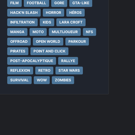
FILM
FOOTBALL
GORE
GTA-LIKE
HACK'N SLASH
HORROR
HÉROS
INFILTRATION
KIDS
LARA CROFT
MANGA
MOTO
MULTIJOUEUR
NFS
OFFROAD
OPEN WORLD
PARKOUR
PIRATES
POINT AND CLICK
POST-APOCALYPTIQUE
RALLYE
REFLEXION
RETRO
STAR WARS
SURVIVAL
WOW
ZOMBIES