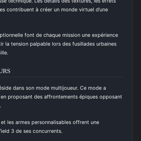
se technique. Les détails des textures, les effets
es contribuent à créer un monde virtuel d’une
ceptionnelle font de chaque mission une expérience
ir la tension palpable lors des fusillades urbaines
lle.
URS
 réside dans son mode multijoueur. Ce mode a
gne en proposant des affrontements épiques opposant
.
s et les armes personnalisables offrent une
field 3 de ses concurrents.