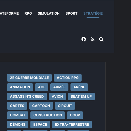
ATEFORME
RPG
SIMULATION
SPORT
STRATÉGIE
Facebook
RSS
Rechercher
2E GUERRE MONDIALE
ACTION RPG
ANIMATION
AOE
ARMÉE
ARÈNE
ASSASSIN'S CREED
AVION
BEAT'EM UP
CARTES
CARTOON
CIRCUIT
COMBAT
CONSTRUCTION
COOP
DÉMONS
ESPACE
EXTRA-TERRESTRE