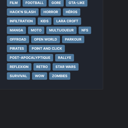
FILM
FOOTBALL
GORE
GTA-LIKE
HACK'N SLASH
HORROR
HÉROS
INFILTRATION
KIDS
LARA CROFT
MANGA
MOTO
MULTIJOUEUR
NFS
OFFROAD
OPEN WORLD
PARKOUR
PIRATES
POINT AND CLICK
POST-APOCALYPTIQUE
RALLYE
REFLEXION
RETRO
STAR WARS
SURVIVAL
WOW
ZOMBIES