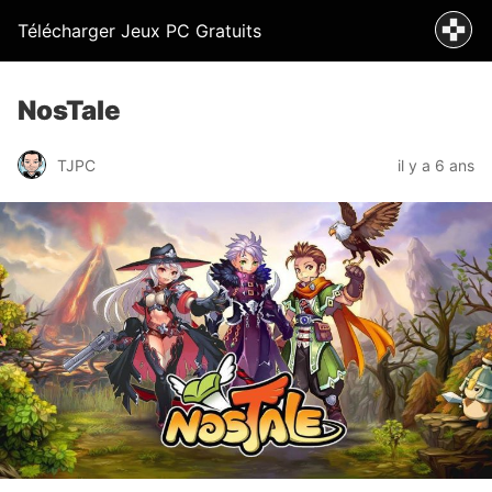
Télécharger Jeux PC Gratuits
NosTale
TJPC
il y a 6 ans