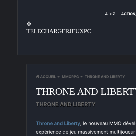
A ➜ Z
ACTION
✜
TELECHARGERJEUXPC
ACCUEIL
➛
MMORPG
➛
THRONE AND LIBERTY
THRONE AND LIBERT
THRONE AND LIBERTY
Throne and Liberty
, le nouveau MMO déve
expérience de jeu massivement multijoueur 