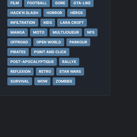
FILM
FOOTBALL
GORE
GTA-LIKE
HACK'N SLASH
HORROR
HÉROS
INFILTRATION
KIDS
LARA CROFT
MANGA
MOTO
MULTIJOUEUR
NFS
OFFROAD
OPEN WORLD
PARKOUR
PIRATES
POINT AND CLICK
POST-APOCALYPTIQUE
RALLYE
REFLEXION
RETRO
STAR WARS
SURVIVAL
WOW
ZOMBIES