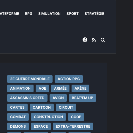
ATEFORME
RPG
SIMULATION
SPORT
STRATÉGIE
Facebook
RSS
Rechercher
2E GUERRE MONDIALE
ACTION RPG
ANIMATION
AOE
ARMÉE
ARÈNE
ASSASSIN'S CREED
AVION
BEAT'EM UP
CARTES
CARTOON
CIRCUIT
COMBAT
CONSTRUCTION
COOP
DÉMONS
ESPACE
EXTRA-TERRESTRE