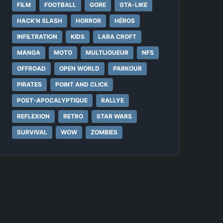
FILM
FOOTBALL
GORE
GTA-LIKE
HACK'N SLASH
HORROR
HÉROS
INFILTRATION
KIDS
LARA CROFT
MANGA
MOTO
MULTIJOUEUR
NFS
OFFROAD
OPEN WORLD
PARKOUR
PIRATES
POINT AND CLICK
POST-APOCALYPTIQUE
RALLYE
REFLEXION
RETRO
STAR WARS
SURVIVAL
WOW
ZOMBIES