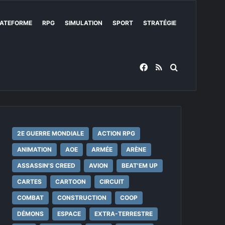
ATEFORME
RPG
SIMULATION
SPORT
STRATÉGIE
Facebook
RSS
Rechercher
2E GUERRE MONDIALE
ACTION RPG
ANIMATION
AOE
ARMÉE
ARÈNE
ASSASSIN'S CREED
AVION
BEAT'EM UP
CARTES
CARTOON
CIRCUIT
COMBAT
CONSTRUCTION
COOP
DÉMONS
ESPACE
EXTRA-TERRESTRE