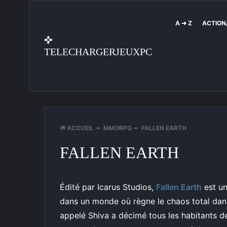
A ➜ Z
ACTION
✜
TELECHARGERJEUXPC
ACCUEIL
➛
MMORPG
➛
FALLEN EARTH
FALLEN EARTH
Édité par Icarus Studios,
Fallen Earth
est un
dans un monde où règne le chaos total dans
appelé Shiva a décimé tous les habitants de