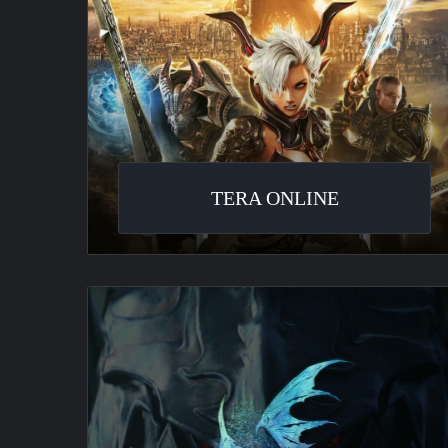
TERA ONLINE
Final
Fantasy
XIV
:
Heavensward