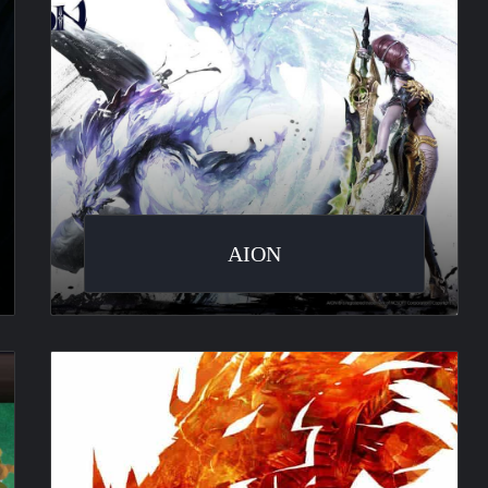
AION
Guild
Wars
2