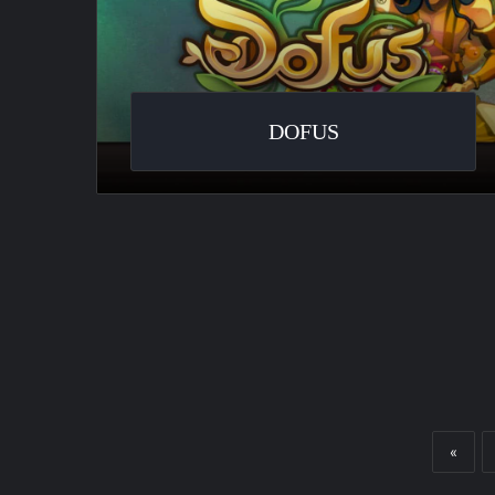
DOFUS
«