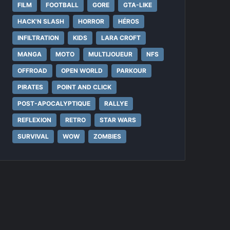
FILM
FOOTBALL
GORE
GTA-LIKE
HACK'N SLASH
HORROR
HÉROS
INFILTRATION
KIDS
LARA CROFT
MANGA
MOTO
MULTIJOUEUR
NFS
OFFROAD
OPEN WORLD
PARKOUR
PIRATES
POINT AND CLICK
POST-APOCALYPTIQUE
RALLYE
REFLEXION
RETRO
STAR WARS
SURVIVAL
WOW
ZOMBIES