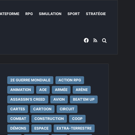
ATEFORME
RPG
SIMULATION
SPORT
STRATÉGIE
Facebook
RSS
Rechercher
2E GUERRE MONDIALE
ACTION RPG
ANIMATION
AOE
ARMÉE
ARÈNE
ASSASSIN'S CREED
AVION
BEAT'EM UP
CARTES
CARTOON
CIRCUIT
COMBAT
CONSTRUCTION
COOP
DÉMONS
ESPACE
EXTRA-TERRESTRE