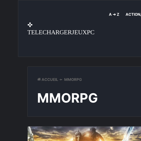
A ➜ Z
ACTION
✜
TELECHARGERJEUXPC
ACCUEIL
➛
MMORPG
MMORPG
Tera
Online