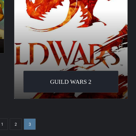
GUILD WARS 2
1
2
3