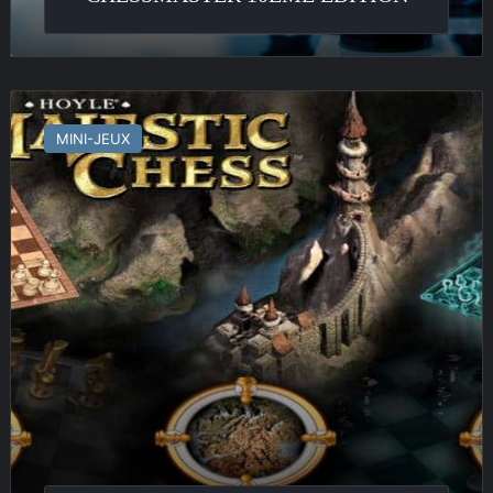
Hoyle
Majestic
MINI-JEUX
Chess