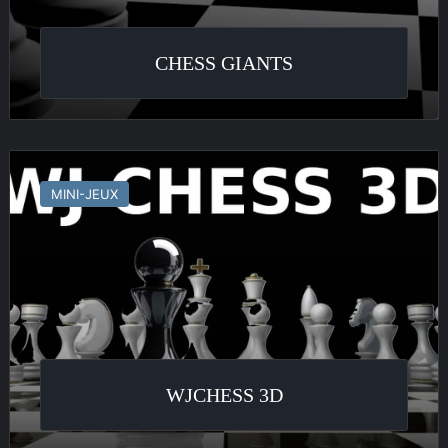
CHESS GIANTS
WJChess
3D
MINI-JEUX
WJCHESS 3D