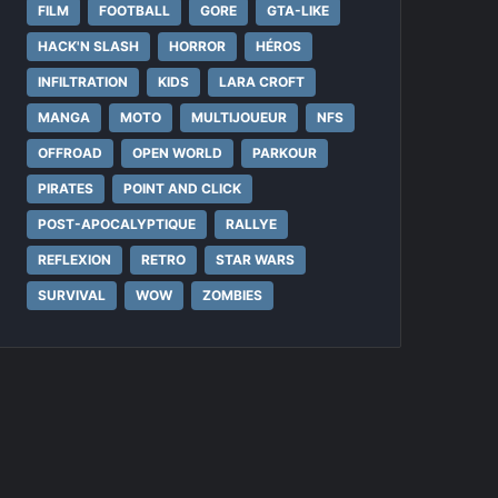
FILM
FOOTBALL
GORE
GTA-LIKE
HACK'N SLASH
HORROR
HÉROS
INFILTRATION
KIDS
LARA CROFT
MANGA
MOTO
MULTIJOUEUR
NFS
OFFROAD
OPEN WORLD
PARKOUR
PIRATES
POINT AND CLICK
POST-APOCALYPTIQUE
RALLYE
REFLEXION
RETRO
STAR WARS
SURVIVAL
WOW
ZOMBIES