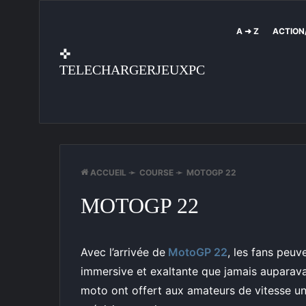
A ➜ Z
ACTION
✜
TELECHARGERJEUXPC
ACCUEIL
➛
COURSE
➛
MOTOGP 22
MOTOGP 22
Avec l’arrivée de
MotoGP 22
, les fans peuv
immersive et exaltante que jamais auparava
moto ont offert aux amateurs de vitesse une