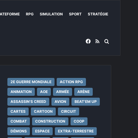
ATEFORME
RPG
SIMULATION
SPORT
STRATÉGIE
Facebook
RSS
Rechercher
2E GUERRE MONDIALE
ACTION RPG
ANIMATION
AOE
ARMÉE
ARÈNE
ASSASSIN'S CREED
AVION
BEAT'EM UP
CARTES
CARTOON
CIRCUIT
COMBAT
CONSTRUCTION
COOP
DÉMONS
ESPACE
EXTRA-TERRESTRE