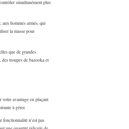
contrôler simultanément plus
ps; aux hommes armés, qui
iliser la masse pour
telles que de grandes
, des troupes de bazooka et
r votre avantage en plaçant
trante à gérer.
e fonctionnalité n’est pas
aut une quantité ridicule de