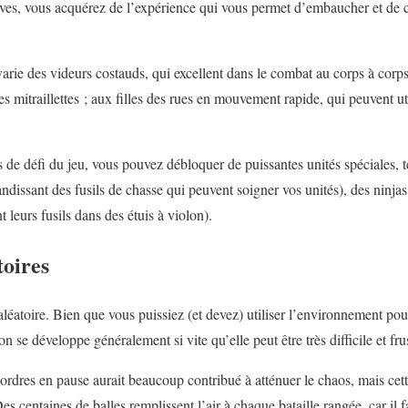
ves, vous acquérez de l’expérience qui vous permet d’embaucher et de 
arie des videurs costauds, qui excellent dans le combat au corps à cor
des mitraillettes ; aux filles des rues en mouvement rapide, qui peuvent ut
s de défi du jeu, vous pouvez débloquer de puissantes unités spéciales, 
issant des fusils de chasse qui peuvent soigner vos unités), des ninjas
nt leurs fusils dans des étuis à violon).
toires
éatoire. Bien que vous puissiez (et devez) utiliser l’environnement pou
 se développe généralement si vite qu’elle peut être très difficile et frus
ordres en pause aurait beaucoup contribué à atténuer le chaos, mais cett
 centaines de balles remplissent l’air à chaque bataille rangée, car il f