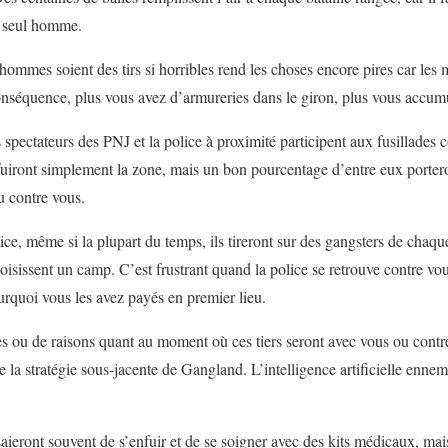
n seul homme.
 hommes soient des tirs si horribles rend les choses encore pires car les 
onséquence, plus vous avez d’armureries dans le giron, plus vous accum
 spectateurs des PNJ et la police à proximité participent aux fusillades
uiront simplement la zone, mais un bon pourcentage d’entre eux portero
u contre vous.
ice, même si la plupart du temps, ils tireront sur des gangsters de chaq
hoisissent un camp. C’est frustrant quand la police se retrouve contre v
quoi vous les avez payés en premier lieu.
es ou de raisons quant au moment où ces tiers seront avec vous ou contre
de la stratégie sous-jacente de Gangland. L’intelligence artificielle enn
eront souvent de s’enfuir et de se soigner avec des kits médicaux, mai