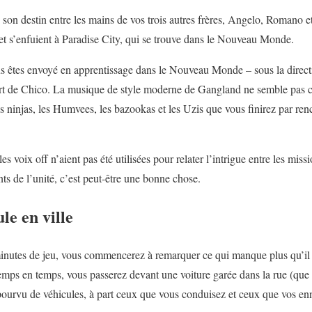
son destin entre les mains de vos trois autres frères, Angelo, Romano et
e et s’enfuient à Paradise City, qui se trouve dans le Nouveau Monde.
ous êtes envoyé en apprentissage dans le Nouveau Monde – sous la direc
rt de Chico. La musique de style moderne de Gangland ne semble pas 
s ninjas, les Humvees, les bazookas et les Uzis que vous finirez par ren
es voix off n’aient pas été utilisées pour relater l’intrigue entre les mis
ts de l’unité, c’est peut-être une bonne chose.
e en ville
nutes de jeu, vous commencerez à remarquer ce qui manque plus qu’il n’
emps en temps, vous passerez devant une voiture garée dans la rue (que 
ourvu de véhicules, à part ceux que vous conduisez et ceux que vos en