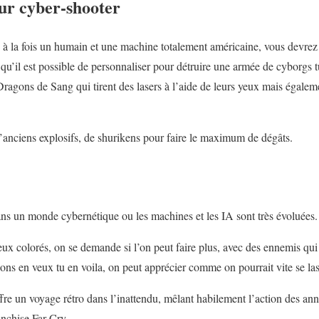
ur cyber-shooter
à la fois un humain et une machine totalement américaine, vous devrez
r, qu’il est possible de personnaliser pour détruire une armée de cyborgs 
Dragons de Sang qui tirent des lasers à l’aide de leurs yeux mais égaleme
 d’anciens explosifs, de shurikens pour faire le maximum de dégâts.
ns un monde cybernétique ou les machines et les IA sont très évoluées.
eux colorés, on se demande si l’on peut faire plus, avec des ennemis qui 
éons en veux tu en voila, on peut apprécier comme on pourrait vite se las
re un voyage rétro dans l’inattendu, mêlant habilement l’action des ann
nchise Far Cry.