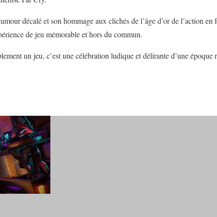
humour décalé et son hommage aux clichés de l’âge d’or de l’action en 
xpérience de jeu mémorable et hors du commun.
ement un jeu, c’est une célébration ludique et délirante d’une époque r