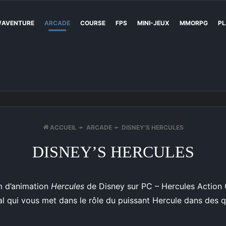
/AVENTURE
ARCADE
COURSE
FPS
MINI-JEUX
MMORPG
PL
ACCUEIL
➛
ARCADE
➛
DISNEY’S HERCULES
DISNEY’S HERCULES
lm d’animation
Hercules
de Disney sur PC – Hercules Action 
l qui vous met dans le rôle du puissant Hercule dans des quê