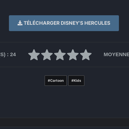
TÉLÉCHARGER DISNEY’S HERCULES
S) :
24
MOYENNE
Cartoon
Kids