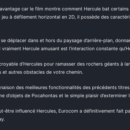
t un avantage car le film montre comment Hercule bat cert
n jeu à défilement horizontal en 2D, il possède des caractér
de se déplacer dans et hors du paysage d’arrière-plan, donn
nd vraiment Hercule amusant est l’interaction constante qu’
ncroyable d’Hercules pour ramasser des rochers géants à lanc
s et autres obstacles de votre chemin.
ison des meilleures fonctionnalités des précédents titres 
ème d’objets de Pocahontas et le simple plaisir d’extermine
t-être influencé Hercules, Eurocom a définitivement fait pa
y.