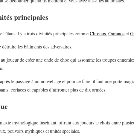
fait se dédoubler quand ils meurent et vous avez aussi les automates.
nités principales
Titans il y a trois divinités principales comme
Chronos
,
Ouranos
et
G
détruire les bâtiments des adversaires.
é au joueur de créer une onde de choc qui assomme les troupes ennemies
e.
 après le passage à un nouvel âge et pour ce faire, il faut une porte magiq
ssants, coriaces et capables d’affronter plus de dix armées.
que
texte mythologique fascinant, offrant aux joueurs le choix entre plusieu
ux, pouvoirs mythiques et unités spéciales.