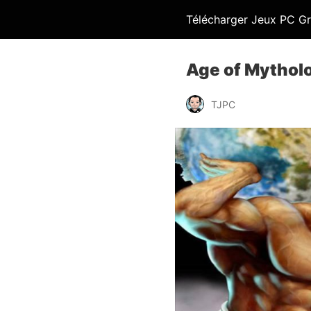
Télécharger Jeux PC Gr
Age of Mytholo
TJPC